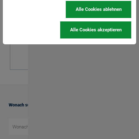
Alle Cookies ablehnen
Kontaktieren Sie uns
Wenn ein Problem auf dieser Website aufgetreten
Alle Cookies akzeptieren
ist, kontaktieren Sie uns bitte.
Zum Kontakt
Wonach suchen Sie?