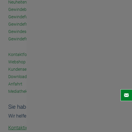
Neuheiten
Gewindebohrer
Gewindefurcher
Gewindefräser
Gewindeschneidfutter
Gewindefrässysteme
Kontaktformular
Webshop
Kundenseminare
Downloads
Anfahrt
Mediathek
Sie haben Fragen?
Wir helfen Ihnen gerne.
Kontaktieren Sie uns!