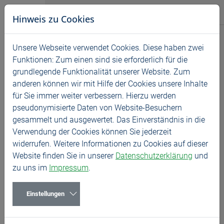
Direkt zur Hauptnavigation springen
Direkt zum Inhalt springen
BASS GmbH
Hinweis zu Cookies
Produkte
Unsere Webseite verwendet Cookies. Diese haben zwei
Entschuldigung, aber Sie haben
Funktionen: Zum einen sind sie erforderlich für die
Service
grundlegende Funktionalität unserer Website. Zum
keinen Zugriff auf diese Seite.
anderen können wir mit Hilfe der Cookies unsere Inhalte
Unternehmen
für Sie immer weiter verbessern. Hierzu werden
pseudonymisierte Daten von Website-Besuchern
News
gesammelt und ausgewertet. Das Einverständnis in die
Nicht wonach Sie gesucht haben?
Verwendung der Cookies können Sie jederzeit
Karriere
Vielleicht ist die Seite umgezogen. Bitte
widerrufen. Weitere Informationen zu Cookies auf dieser
verwenden Sie die Suche.
Website finden Sie in unserer
Datenschutzerklärung
und
zu uns im
Impressum
.
Zur Suche
Einstellungen