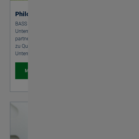
Philosophie
BASS bekennt sich zur ganzheitlichen
Unternehmensführung. Freude am Erfolg, ein
partnerschaftlicher Umgang und das Bekenntnis
zu Qualität sind die Grundpfeiler unserer
Unternehmensphilosophie.
Mehr erfahren