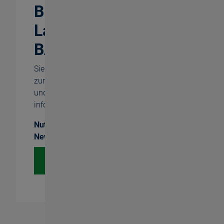
Bleiben Sie auf dem
Laufenden mit dem
BASS Newsletter
Sie wollen regelmäßig kurz und prägnant
zur effizienten Innengewindebearbeitung
und über Neuigkeiten aus dem Hause BASS
informiert werden?
Nutzen Sie unsere kostenfreien bassianer-
Newsletter.
Jetzt anmelden