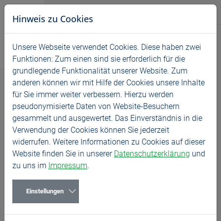
Direkt zur Hauptnavigation springen
Direkt zum Inhalt springen
BASS GmbH
Hinweis zu Cookies
Produkte
Unsere Webseite verwendet Cookies. Diese haben zwei
Home
Unternehmen
Funktionen: Zum einen sind sie erforderlich für die
Service
grundlegende Funktionalität unserer Website. Zum
anderen können wir mit Hilfe der Cookies unsere Inhalte
Unternehmen
für Sie immer weiter verbessern. Hierzu werden
Unternehmen
pseudonymisierte Daten von Website-Besuchern
News
gesammelt und ausgewertet. Das Einverständnis in die
Verwendung der Cookies können Sie jederzeit
BASS ist ein leistungsstarkes Unternehmen. Unsere
Karriere
widerrufen. Weitere Informationen zu Cookies auf dieser
Stärken sind unsere Innovationskraft und der
Website finden Sie in unserer
Datenschutzerklärung
und
unbedingte Wille, unser Potenzial für unsere Kunden
zu uns im
Impressum
.
voll auszuschöpfen. Effiziente Arbeitsabläufe und
straffe Organisationswege ermöglichen es uns,
Kundenwünsche direkt und präzise in
Einstellungen
hochleistungsfähige Produkte umzusetzen. Das macht
uns zu einem bewährten und zuverlässigen Partner.