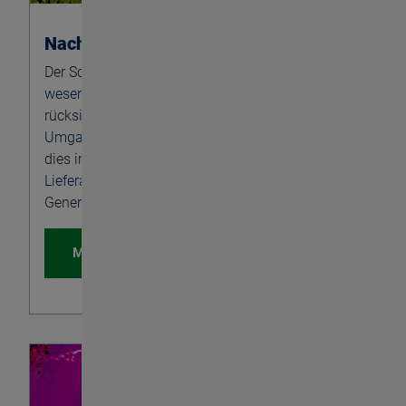
Nachhaltigkeit
Der Schutz unserer Umwelt ist uns ein
wesentliches Anliegen. Wir pflegen einen
rücksichtsvollen und verantwortungs­bewussten
Umgang mit Ressourcen und der Natur. Wir tun
dies im Sinne unserer Mitarbeiter, Kunden,
Lieferanten und im Blick auf künftige
Generationen.
Mehr erfahren