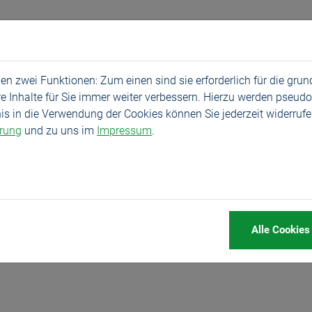
Produkte
Service
Unternehmen
News
n zwei Funktionen: Zum einen sind sie erforderlich für die gru
re Inhalte für Sie immer weiter verbessern. Hierzu werden pseu
 in die Verwendung der Cookies können Sie jederzeit widerrufen
ärung
und zu uns im
Impressum
.
orf
Alle Cookies
uf der Nr. 1 Fachmesse der Draht- und Kabelindustrie.