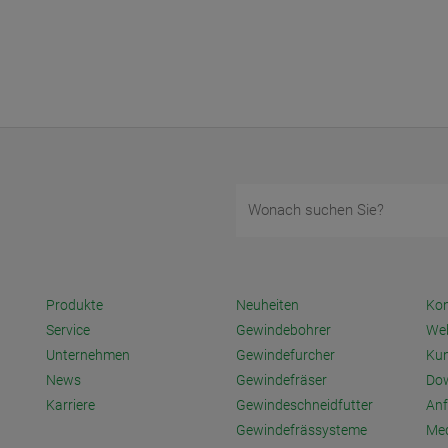
Produkte
Neuheiten
Kon
Service
Gewindebohrer
We
Unternehmen
Gewindefurcher
Ku
News
Gewindefräser
Do
Karriere
Gewindeschneidfutter
Anf
Gewindefrässysteme
Med