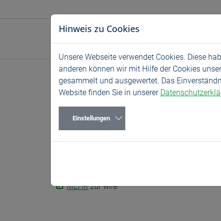
Direkt zur Hauptnavigation springen
Direkt zum Inhalt springen
Hinweis zu Cookies
Unsere Webseite verwendet Cookies. Diese habe
anderen können wir mit Hilfe der Cookies unse
Home
News
Messen
gesammelt und ausgewertet. Das Einverständnis
Website finden Sie in unserer
Datenschutzerkl
wire – Düsseld
Einstellungen
13.04.2026
Messen
13. – 17. April 2026, Halle 16 | Stand A56
Wir freuen uns auf Ihren Besuch an Stand A56 a
MEHR
zur wire