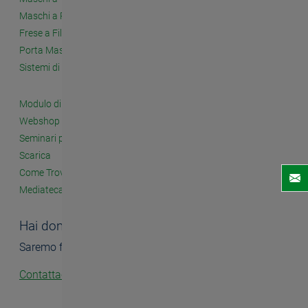
Maschi a Rullare
Frese a Filettare
Porta Maschi e Accessori
Sistemi di Filettatura a Fissaggio Meccanico
Modulo di Contatto
Webshop
Seminari per i Clienti
Scarica
Come Trovarci
Mediateca
Hai domande?
Saremo felici di aiutarti.
Contattaci!