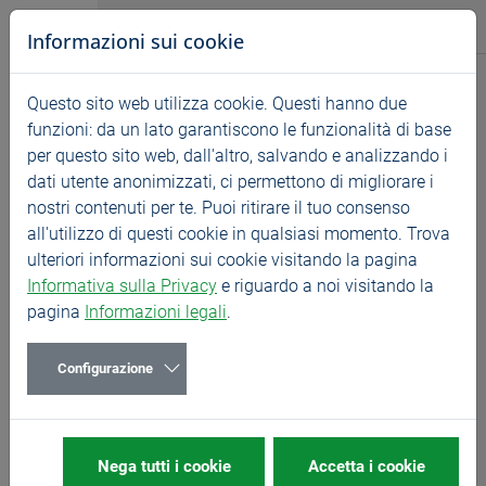
Vai direttamente alla navigazione principale
Vai direttamente al contenuto
BASS GmbH
Informazioni sui cookie
Notizie
Questo sito web utilizza cookie. Questi hanno due
Startseite
Notizie
Mostre
funzioni: da un lato garantiscono le funzionalità di base
per questo sito web, dall'altro, salvando e analizzando i
AMB – Germania
dati utente anonimizzati, ci permettono di migliorare i
15/09/2026
Mostre
nostri contenuti per te. Puoi ritirare il tuo consenso
all'utilizzo di questi cookie in qualsiasi momento. Trova
15. – 19. Settembre 2026, Padiglione 1 | Stand B42
ulteriori informazioni sui cookie visitando la pagina
Informativa sulla Privacy
e riguardo a noi visitando la
Dal 15 al 19 settembre l'intero settore si riunisce a
pagina
Informazioni legali
.
Stoccarda per l'AMB.
Quest'anno, la mostra ha un peso particolare: con
Configurazione
l'EMO 2027 che si svolge a Milano, AMB è l'unica fiera
internazionale del suo genere sul suolo tedesco per i
prossimi due anni, rendendola la piattaforma per
l'innovazione. Un evento da non perdere.
Nega tutti i cookie
Accetta i cookie