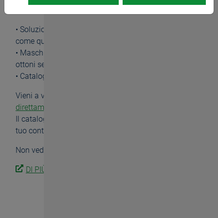
Ci saremo anche noi, nel Padiglione 1, e presenteremo:
• Soluzioni ad alta precisione per filetti di movimento
come quelle utilizzate nella robotica umanoide
• Maschi ad alto rendimento per la lavorazione di
ottoni senza piombo
• Catalogo 17 – con tutte le ultime innovazioni
Vieni a vederci di persona -
Prenota qui
direttamente la fascia oraria
Il catalogo 17 è già disponibile, chiedine una copia al
tuo contatto su BASS, nonché online su
Downloads
Non vediamo l'ora di darvi il benvenuto.
DI PIÙ
sul AMB