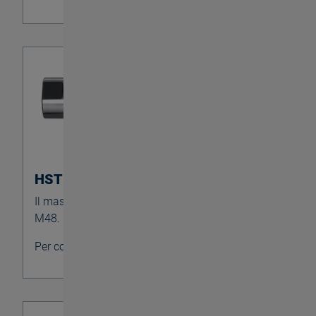
HST SYNCHRO 100
Il maschiatore per grandi dimensioni da M30 a
M48.
Per compensazioni assiali di ± 1,5 mm.