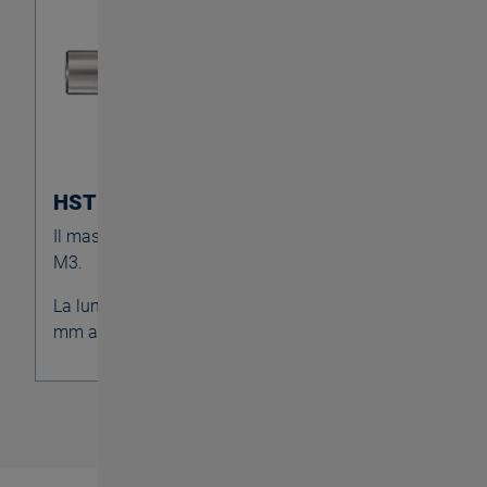
HST SYNCHRO 10
Il maschiatore per dimensioni piccole da M1 a
M3.
La lunghezza totale può essere adattata da 100
mm a 60 mm accorciando il gambo cilindrico.