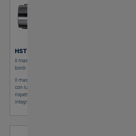
HST SYNCHRO SL
Il maschiatore per la lavorazione di parti con
bordi interferenti nella produzione in serie
Il maschiatore lungo consente l'uso di maschi
con lunghezza standard a prezzi più convenienti
rispetto a quelli lunghi. Le prolunghe sono
integrate nei maschiatori standard.