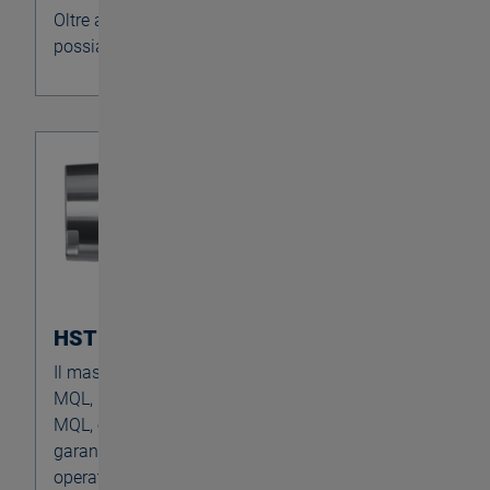
Oltre ai gambi cilindrici dritti e attacchi HSK,
possiamo offrire altri tipi di gambo su richiesta.
HST SYNCHRO MMS
Il maschiatore per la lubrificazione minimale
MQL, in abbinamento ai maschi specifici per
MQL, evita accumuli di lubrificante. Questo
garantisce che il lubrificante raggiunga l'area
operativa dell’utensile.