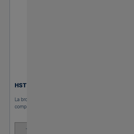
HST SYNCHRO
La brochure dei nostri maschiatori micro-
compensati – panoramica generale.