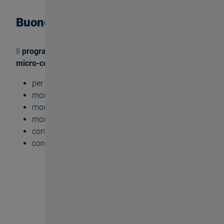
Buono a sapersi
Il
programma del catalogo BASS
include
maschiatori
micro-compensati:
per utensili da M1 a M48
modello con gambo cilindrico DIN 1835 B/E
modello con adattatore HSK-A DIN 69893 A
modello lungo con una lunghezza fino a 200 mm
con cambio rapido
con adattatore Weldon