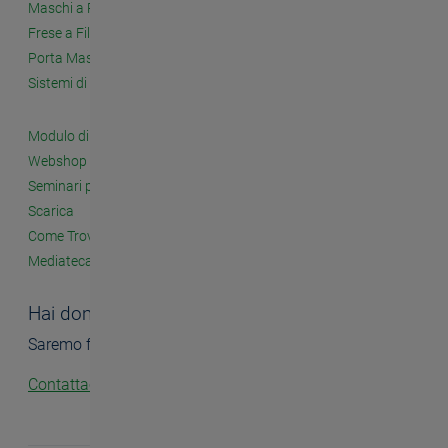
Maschi a Rullare
Frese a Filettare
Porta Maschi e Accessori
Sistemi di Filettatura a Fissaggio Meccanico
Modulo di Contatto
Webshop
Seminari per i Clienti
Scarica
Come Trovarci
Mediateca
Hai domande?
Saremo felici di aiutarti.
Contattaci!