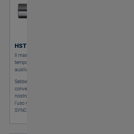
HST SYNCHRO QCA
Il maschiatore a cambio rapido fa risparmiare
tempo a bordo macchina senza attrezzature
ausiliarie.
Sebbene le bussole a cambio rapido
convenzionali abbiano un ampio gioco radiale, il
nostro QCA è stato progettato appositamente per
l'uso nel maschiatore micro-compensato HST
SYNCHRO.