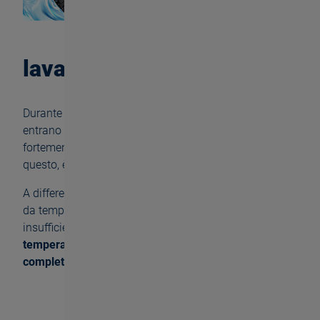
lavabile fino a 80 °C
Durante il processo di maschiatura, i contaminanti
entrano nel maschiatore e possono quindi influire
fortemente sul suo funzionamento. Per contrastare
questo, è necessaria una pulizia regolare.
A differenza di molti prodotti concorrenti, danneggiati
da temperature superiori a 60 °C e quindi
insufficientemente lavabili,
l'HST SYNCHRO resiste a
temperature fino a 80 °C e può essere
completamente pulito
.