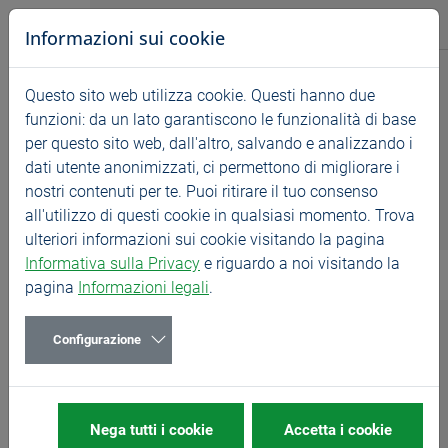
Vai direttamente alla navigazione principale
Vai direttamente al contenuto
BASS GmbH
Prodotti
Informazioni sui cookie
Prodotti
Novità
Questo sito web utilizza cookie. Questi hanno due
Startseite
Prodotti
Porta Maschi e Accessori
funzioni: da un lato garantiscono le funzionalità di base
Maschi a Taglio
per questo sito web, dall'altro, salvando e analizzando i
dati utente anonimizzati, ci permettono di migliorare i
Maschi a Rullare
nostri contenuti per te. Puoi ritirare il tuo consenso
Tecnica di filettatura
all'utilizzo di questi cookie in qualsiasi momento. Trova
Porta Maschi e Accessori
Frese a Filettare
ulteriori informazioni sui cookie visitando la pagina
Informativa sulla Privacy
e riguardo a noi visitando la
Porta Maschi e Accessori
pagina
Informazioni legali
.
Sistemi di Filettatura a Fissaggio Meccanico
Configurazione
Con il programma HST SYNCHRO forniamo mandrini
per maschiatura micro-compensata, adatti anche alla
maschiatura in alta velocità (HST), appositamente
progettate per soddisfare le tue esigenze. I maschiatori
Nega tutti i cookie
Accetta i cookie
BASS, in abbinata agli utensili di filettatura BASS,