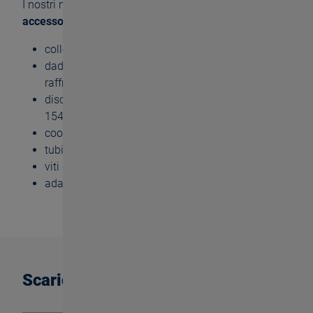
I nostri maschiatori sono disponibili con i seguenti
accessori:
colletto con quadro interno
dadi di serraggio DIN ISO 15488 per il liquido di
raffreddamento interno
dischi di tenuta per serraggio dei dadi DIN ISO
15488 per il liquido di raffreddamento interno
cooling discs
tubi del liquido refrigerante per gambi HSK
viti di regolazione assiale (AES)
adattatori MQL per mandrini con attacco HSK.
Scarica