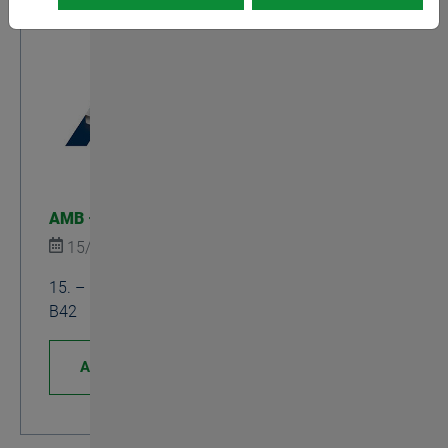
AMB – Germania
15/09/2026
Mostre
15. – 19. Settembre 2026, Padiglione 1 | Stand
B42
Approfondisci