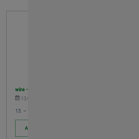
wire – Germania
13/04/2026
Mostre
13. – 17. Aprile 2026, Padiglione 16 | Stand A56
Approfondisci