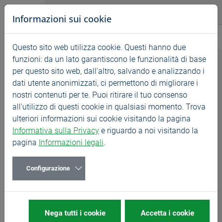
Vai direttamente alla navigazione principale
Vai direttamente al contenuto
BASS GmbH
Notizie
Informazioni sui cookie
Notizie
Mostre
Questo sito web utilizza cookie. Questi hanno due
Startseite
Notizie
Mostre
funzioni: da un lato garantiscono le funzionalità di base
Newsletter
per questo sito web, dall'altro, salvando e analizzando i
Mostre
dati utente anonimizzati, ci permettono di migliorare i
nostri contenuti per te. Puoi ritirare il tuo consenso
all'utilizzo di questi cookie in qualsiasi momento. Trova
Incontraci di persona e scopri di più sui nostri prodotti.
ulteriori informazioni sui cookie visitando la pagina
BASS espone ogni anno in diverse fiere in tutto il
Informativa sulla Privacy
e riguardo a noi visitando la
mondo. Non vediamo l'ora di ricevere la vostra visita.
pagina
Informazioni legali
.
Configurazione
1
Nega tutti i cookie
Accetta i cookie