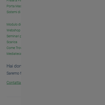
Frese a Filettare
Porta Maschi e Accessori
Sistemi di Filettatura a Fissaggio Meccanico
Modulo di Contatto
Webshop
Seminari per i Clienti
Scarica
Come Trovarci
Mediateca
Hai domande?
Saremo felici di aiutarti.
Contattaci!