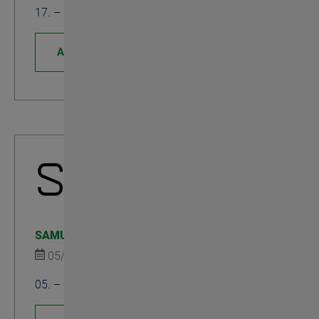
17. – 19. Marzo 2026, Padiglione A | Stand A477
Approfondisci
SAMUEXPO – Pordenone
05/02/2026
Mostre
05. – 07. Febbraio 2026, Padiglione 6 | Stand11