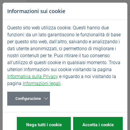
Vai direttamente alla navigazione principale
Vai direttamente al contenuto
BASS GmbH
Informazioni sui cookie
Notizie
Questo sito web utilizza cookie. Questi hanno due
Startseite
Notizie
Mostre
funzioni: da un lato garantiscono le funzionalità di base
per questo sito web, dall'altro, salvando e analizzando i
STOM-TOOL - Polonia
dati utente anonimizzati, ci permettono di migliorare i
24/03/2026
Mostre
nostri contenuti per te. Puoi ritirare il tuo consenso
all'utilizzo di questi cookie in qualsiasi momento. Trova
24. – 27. Marzo 2026, Stand 9-B25
ulteriori informazioni sui cookie visitando la pagina
Informativa sulla Privacy
e riguardo a noi visitando la
pagina
Informazioni legali
.
Non vediamo l'ora di darti il benvenuto allo stand 9-
B25 del nostro partner KB Tooling!
Configurazione
ALTRE INFORMAZIONI
su STOM-TOOL
ALTRO
sugli Utensili KB
Nega tutti i cookie
Accetta i cookie