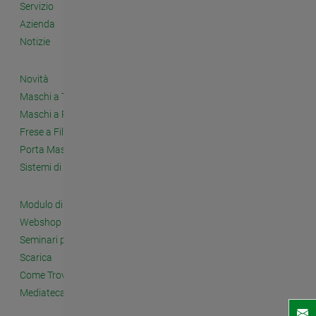
Servizio
Azienda
Notizie
Novità
Maschi a Taglio
Maschi a Rullare
Frese a Filettare
Porta Maschi e Accessori
Sistemi di Filettatura a Fissaggio Meccanico
Modulo di Contatto
Webshop
Seminari per i Clienti
Scarica
Come Trovarci
Mediateca