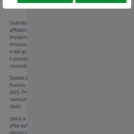
trucioli
Quando i trucioli non vengono più evacuati in modo
affidabile dal foro, diventa un problema serio.
Inizialmente per l'operatore della macchina, che deve
rimuovere manualmente trucioli aggrovigliati dal foro
o dal gambo dell’utensile. E successivamente per tutto
il processo produttivo a causa dei costi aggiuntivi
coinvolti.
Questo problema è tipicamente causato da materiali a
truciolo lungo e da filettature molto profonde (più di
3xD). Presso la EMO di Hannover, presentiamo
l’evoluzione del nostro maschio universale DOMINANT
VA45.
L’elica a
forte torsione
del maschio forma il truciolo e
offre sufficiente spazio per la loro gestione. Nella zona
dell’elica
meno ritorta
, il truciolo viene efficacemente