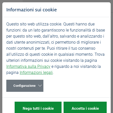
Vai direttamente alla navigazione principale
Vai direttamente al contenuto
BASS GmbH
Informazioni sui cookie
Prodotti
Questo sito web utilizza cookie. Questi hanno due
Startseite
Prodotti
Novità
funzioni: da un lato garantiscono le funzionalità di base
per questo sito web, dall'altro, salvando e analizzando i
Filettature profonde
dati utente anonimizzati, ci permettono di migliorare i
nostri contenuti per te. Puoi ritirare il tuo consenso
all'utilizzo di questi cookie in qualsiasi momento. Trova
ulteriori informazioni sui cookie visitando la pagina
Informativa sulla Privacy
e riguardo a noi visitando la
pagina
Informazioni legali
.
Il nostro DOMINANT VA45
Configurazione
DF per le filettature fino a
4xD senza matasse di
Nega tutti i cookie
Accetta i cookie