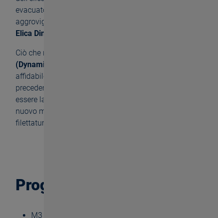
evacuato, prevenendo così matasse di trucioli
aggrovigliati. Questa speciale caratteristica si chiama
Elica Dinamica
.
Ciò che rende speciale il
DOMINANT VA45 DF
(Dynamic Flute)
è la sua capacità di lavorare in modo
affidabile anche in filetti molto profondi. Mentre in
precedenza le profondità di filettatura di 4xD dovevano
essere lavorate in più step per rompere il truciolo, il
nuovo maschio BASS può raggiungere la profondità di
filettatura in un solo passaggio.
Programma del catalogo
M3 - M16