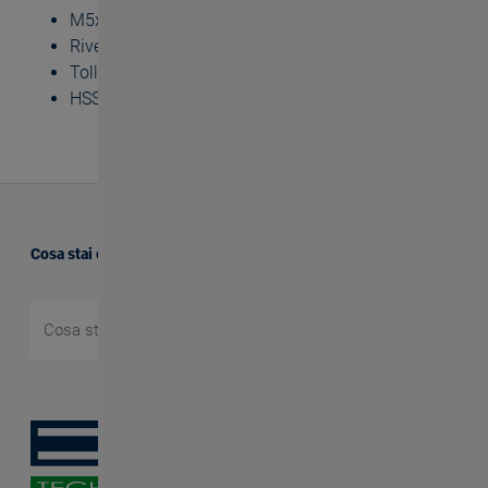
M5x0.5 - M16x1.5
Rivestimento HL
Tolleranza ISO2/6H
HSSE-PM
Cosa stai cercando?