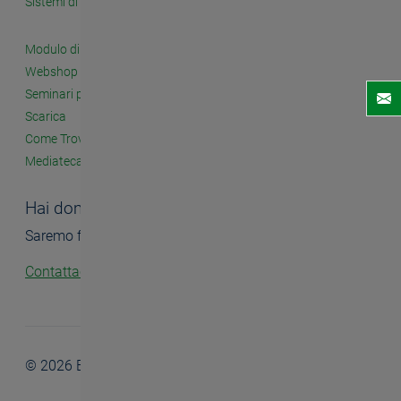
Sistemi di Filettatura a Fissaggio Meccanico
Modulo di Contatto
Webshop
Seminari per i Clienti
Scarica
Come Trovarci
Mediateca
Hai domande?
Saremo felici di aiutarti.
Contattaci!
© 2026 BASS GmbH